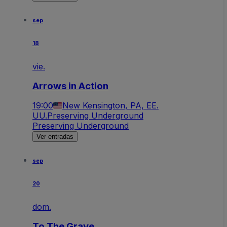
sep
18
vie.
Arrows in Action
19:00
New Kensington, PA, EE.
UU.
Preserving Underground
Preserving Underground
Ver entradas
sep
20
dom.
To The Grave