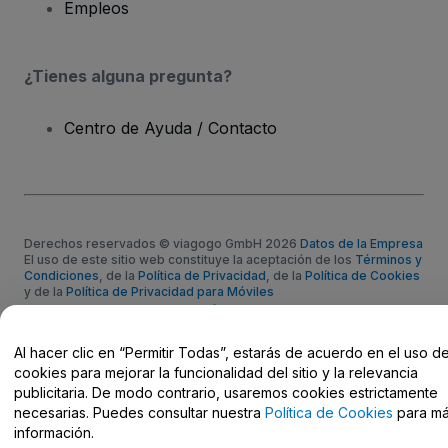
Empleos
¿Tienes alguna pregunta?
Centro de Ayuda / Contacto
Derechos reservados © viagogo GmbH 2026
Datos de la Empresa
El uso de este sitio web constituye la aceptación de los
Términos y
Condiciones
, de la
Política de Privacidad
, de la
Política de Cookies
y de la
Política de Privacidad para Móviles
No compartir mi información personal ni tus opciones de
privacidad
Al hacer clic en “Permitir Todas”, estarás de acuerdo en el uso d
cookies para mejorar la funcionalidad del sitio y la relevancia
publicitaria. De modo contrario, usaremos cookies estrictamente
necesarias. Puedes consultar nuestra
Política de Cookies
para m
información.