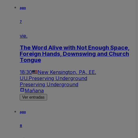
ago
7
vie.
The Word Alive with Not Enough Space,
Foreign Hands, Downswing and Church
Tongue
18:30
New Kensington, PA, EE.
UU.
Preserving Underground
Preserving Underground
Mañana
Ver entradas
ago
8