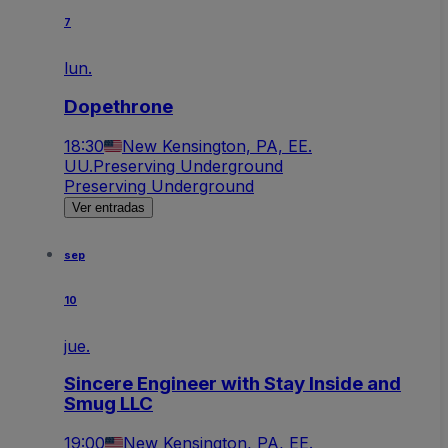
7
lun.
Dopethrone
18:30
New Kensington, PA, EE.
UU.
Preserving Underground
Preserving Underground
Ver entradas
sep
10
jue.
Sincere Engineer with Stay Inside and
Smug LLC
19:00
New Kensington, PA, EE.