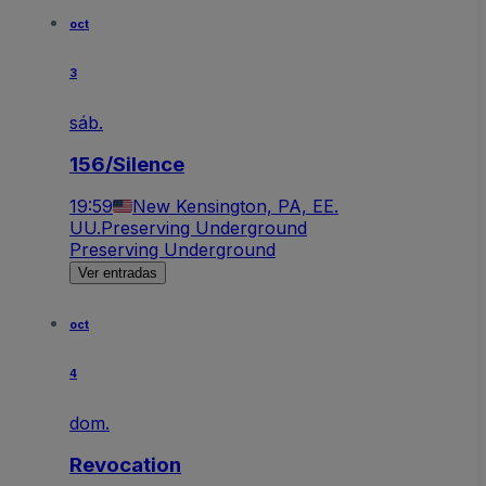
oct
3
sáb.
156/Silence
19:59
New Kensington, PA, EE.
UU.
Preserving Underground
Preserving Underground
Ver entradas
oct
4
dom.
Revocation