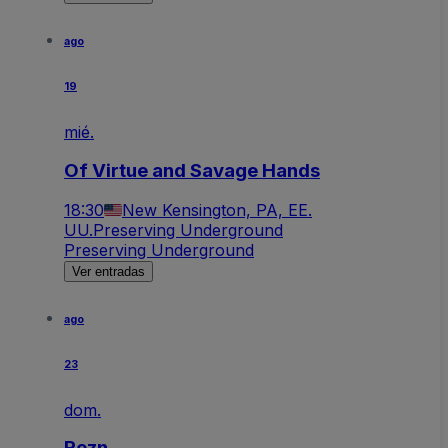
ago
19
mié.
Of Virtue and Savage Hands
18:30
New Kensington, PA, EE.
UU.
Preserving Underground
Preserving Underground
Ver entradas
ago
23
dom.
Rezn