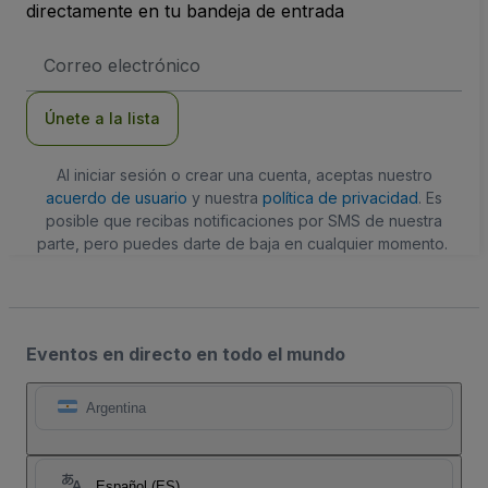
directamente en tu bandeja de entrada
Dirección
de
correo
electrónico
Únete a la lista
Al iniciar sesión o crear una cuenta, aceptas nuestro
acuerdo de usuario
y nuestra
política de privacidad
. Es
posible que recibas notificaciones por SMS de nuestra
parte, pero puedes darte de baja en cualquier momento.
Eventos en directo en todo el mundo
Argentina
Español (ES)