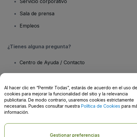
Servicio corporativo
Sala de prensa
Empleos
¿Tienes alguna pregunta?
Centro de Ayuda / Contacto
Al hacer clic en “Permitir Todas”, estarás de acuerdo en el uso d
cookies para mejorar la funcionalidad del sitio y la relevancia
Derechos reservados © viagogo GmbH 2026
Datos de la Empresa
publicitaria. De modo contrario, usaremos cookies estrictamente
El uso de este sitio web constituye la aceptación de los
Términos y
necesarias. Puedes consultar nuestra
Política de Cookies
para m
Condiciones
, de la
Política de Privacidad
, de la
Política de Cookies
información.
y de la
Política de Privacidad para Móviles
No compartir mi información personal ni tus opciones de
privacidad
Gestionar preferencias