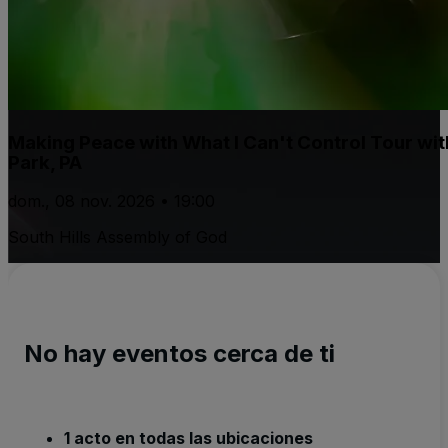
Making Peace with What I Can't Control Tour wit
Park, PA
dom., 08 nov. 2026 • 19:00
South Hills Assembly of God
No hay eventos cerca de ti
1 acto en todas las ubicaciones