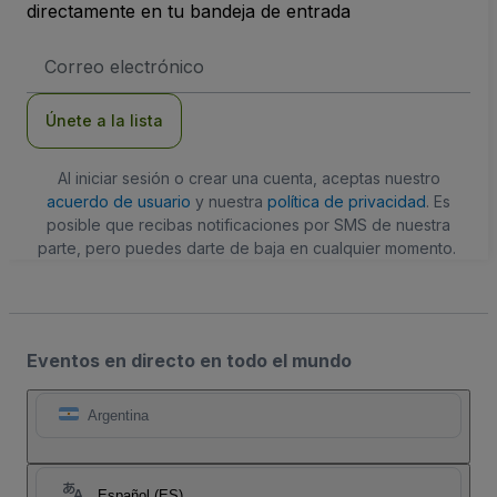
directamente en tu bandeja de entrada
Dirección
de
correo
electrónico
Únete a la lista
Al iniciar sesión o crear una cuenta, aceptas nuestro
acuerdo de usuario
y nuestra
política de privacidad
. Es
posible que recibas notificaciones por SMS de nuestra
parte, pero puedes darte de baja en cualquier momento.
Eventos en directo en todo el mundo
Argentina
Español (ES)