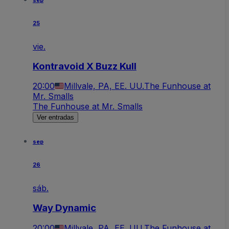
sep
25
vie.
Kontravoid X Buzz Kull
20:00
Millvale, PA, EE. UU.
The Funhouse at
Mr. Smalls
The Funhouse at Mr. Smalls
Ver entradas
sep
26
sáb.
Way Dynamic
20:00
Millvale, PA, EE. UU.
The Funhouse at