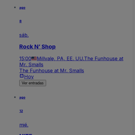
ago
8
sáb.
Rock N’ Shop
15:00
Millvale, PA, EE. UU.
The Funhouse at
Mr. Smalls
The Funhouse at Mr. Smalls
Hoy
Ver entradas
ago
12
mié.