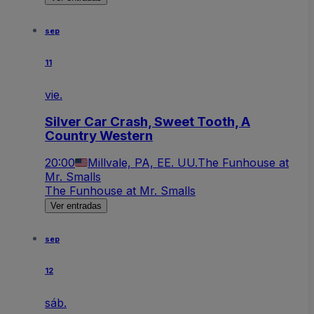
sep
11
vie.
Silver Car Crash, Sweet Tooth, A
Country Western
20:00
Millvale, PA, EE. UU.
The Funhouse at
Mr. Smalls
The Funhouse at Mr. Smalls
Ver entradas
sep
12
sáb.