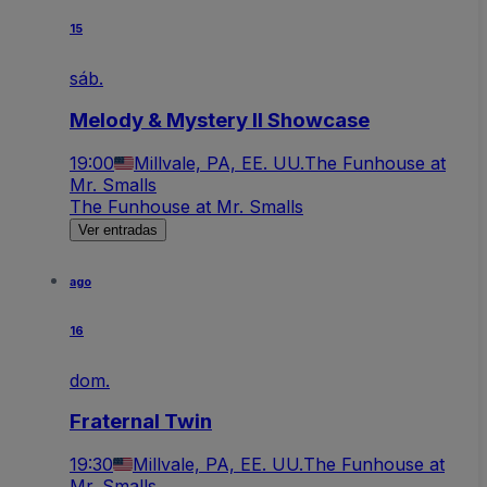
15
sáb.
Melody & Mystery II Showcase
19:00
Millvale, PA, EE. UU.
The Funhouse at
Mr. Smalls
The Funhouse at Mr. Smalls
Ver entradas
ago
16
dom.
Fraternal Twin
19:30
Millvale, PA, EE. UU.
The Funhouse at
Mr. Smalls