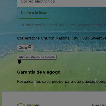
de
correo
electrónico
Únete a la lista
Al iniciar sesión o crear una cuenta, aceptas nuestro
Cornerstone Church National City
-
920 Sweetwat
Copiar
Abrir en Mapas de Google
Garantía de viagogo
Respaldamos cada pedido para que puedas compr
Nuestr