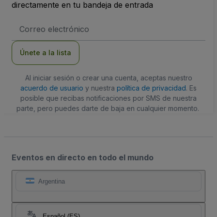
directamente en tu bandeja de entrada
Dirección
de
correo
electrónico
Únete a la lista
Al iniciar sesión o crear una cuenta, aceptas nuestro
acuerdo de usuario
y nuestra
política de privacidad
. Es
posible que recibas notificaciones por SMS de nuestra
parte, pero puedes darte de baja en cualquier momento.
Eventos en directo en todo el mundo
Argentina
Español (ES)