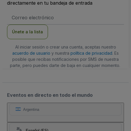
directamente en tu bandeja de entrada
Dirección
de
correo
electrónico
Únete a la lista
Al iniciar sesión o crear una cuenta, aceptas nuestro
acuerdo de usuario
y nuestra
política de privacidad
. Es
posible que recibas notificaciones por SMS de nuestra
parte, pero puedes darte de baja en cualquier momento.
Eventos en directo en todo el mundo
Argentina
Español (ES)