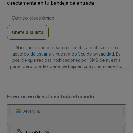
directamente en tu bandeja de entrada
Dirección
de
correo
electrónico
Únete a la lista
Al iniciar sesión o crear una cuenta, aceptas nuestro
acuerdo de usuario
y nuestra
política de privacidad
. Es
posible que recibas notificaciones por SMS de nuestra
parte, pero puedes darte de baja en cualquier momento.
Eventos en directo en todo el mundo
Argentina
Español (ES)