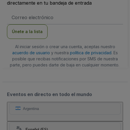
directamente en tu bandeja de entrada
Dirección
de
correo
electrónico
Únete a la lista
Al iniciar sesión o crear una cuenta, aceptas nuestro
acuerdo de usuario
y nuestra
política de privacidad
. Es
posible que recibas notificaciones por SMS de nuestra
parte, pero puedes darte de baja en cualquier momento.
Eventos en directo en todo el mundo
Argentina
Español (ES)