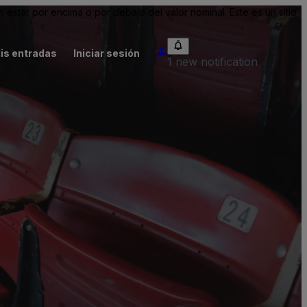
tar por encima o por debajo del valor nominal. Este es un sitio
is entradas
Iniciar sesión
1 new notification