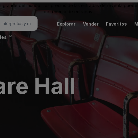
grande del mundo. Los precios de las entradas de reventa pueden es
de reventa de entradas.
Explorar
Vender
Favoritos
M
des
re Hall