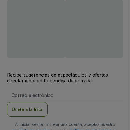
Recibe sugerencias de espectáculos y ofertas
directamente en tu bandeja de entrada
Dirección
de
correo
electrónico
Únete a la lista
Al iniciar sesión o crear una cuenta, aceptas nuestro