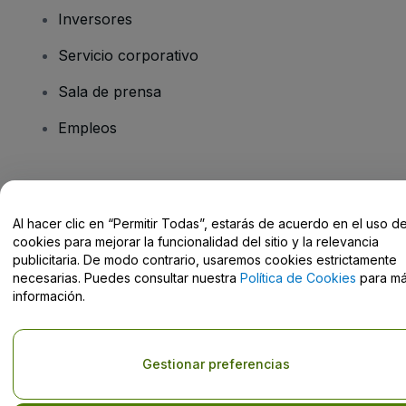
Inversores
Servicio corporativo
Sala de prensa
Empleos
¿Tienes alguna pregunta?
Al hacer clic en “Permitir Todas”, estarás de acuerdo en el uso d
Centro de Ayuda / Contacto
cookies para mejorar la funcionalidad del sitio y la relevancia
publicitaria. De modo contrario, usaremos cookies estrictamente
necesarias. Puedes consultar nuestra
Política de Cookies
para m
información.
Derechos reservados © viagogo GmbH 2026
Datos de la Empresa
El uso de este sitio web constituye la aceptación de los
Términos y
Gestionar preferencias
Condiciones
, de la
Política de Privacidad
, de la
Política de Cookies
y de la
Política de Privacidad para Móviles
No compartir mi información personal ni tus opciones de