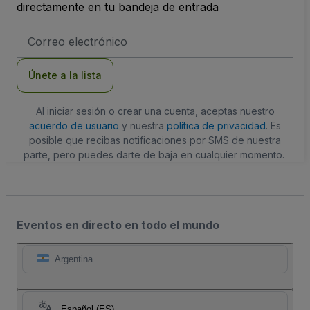
directamente en tu bandeja de entrada
Dirección
de
correo
electrónico
Únete a la lista
Al iniciar sesión o crear una cuenta, aceptas nuestro
acuerdo de usuario
y nuestra
política de privacidad
. Es
posible que recibas notificaciones por SMS de nuestra
parte, pero puedes darte de baja en cualquier momento.
Eventos en directo en todo el mundo
Argentina
Español (ES)