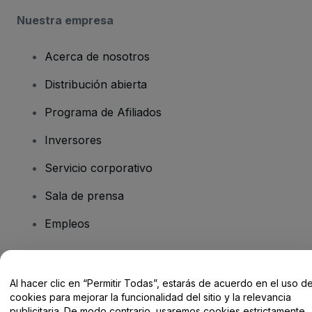
Nuestra empresa
Acerca de nosotros
Distribución abierta
Programa de Afiliados
Inversores
Servicio corporativo
Sala de prensa
Empleos
¿Tienes alguna pregunta?
Al hacer clic en “Permitir Todas”, estarás de acuerdo en el uso d
cookies para mejorar la funcionalidad del sitio y la relevancia
Centro de Ayuda / Contacto
publicitaria. De modo contrario, usaremos cookies estrictamente