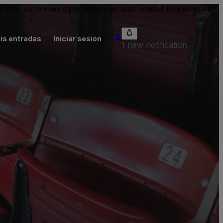
tar por encima o por debajo del valor nominal. Este es un sitio
is entradas
Iniciar sesión
1 new notification