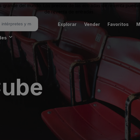
grande del mundo. Los precios de las entradas de reventa pueden es
de reventa de entradas.
Explorar
Vender
Favoritos
M
des
Cube