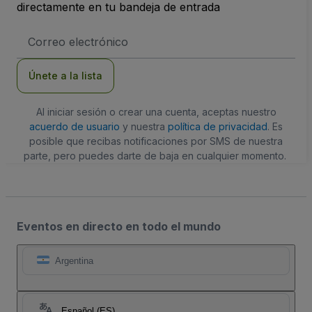
directamente en tu bandeja de entrada
Dirección
de
correo
electrónico
Únete a la lista
Al iniciar sesión o crear una cuenta, aceptas nuestro
acuerdo de usuario
y nuestra
política de privacidad
. Es
posible que recibas notificaciones por SMS de nuestra
parte, pero puedes darte de baja en cualquier momento.
Eventos en directo en todo el mundo
Argentina
Español (ES)