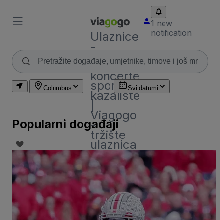
1 new
notification
Ulaznice
-
ulaznice
za
koncerte,
sport i
Columbus
Svi datumi
kazalište
|
Viagogo
Popularni događaji
-
tržište
ulaznica