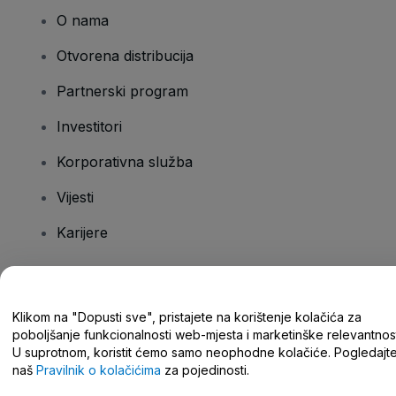
O nama
Otvorena distribucija
Partnerski program
Investitori
Korporativna služba
Vijesti
Karijere
Imate pitanja?
Klikom na "Dopusti sve", pristajete na korištenje kolačića za
poboljšanje funkcionalnosti web-mjesta i marketinške relevantnost
Centar za pomoć/kontaktirajte nas
U suprotnom, koristit ćemo samo neophodne kolačiće. Pogledajt
naš
Pravilnik o kolačićima
za pojedinosti.