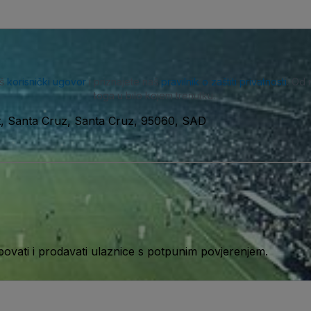
aš
korisnički ugovor
i priznajete naš
pravilnik o zaštiti privatnosti
. Od 
toga u bilo kojem trenutku.
, Santa Cruz, Santa Cruz, 95060, SAD
ati i prodavati ulaznice s potpunim povjerenjem.