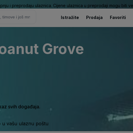
pnju i preprodaju ulaznica. Cijene ulaznica u preprodaji mogu biti ve
Istražite
Prodaja
Favoriti
oanut Grove
ikaz svih događaja.
o u vašu ulaznu poštu