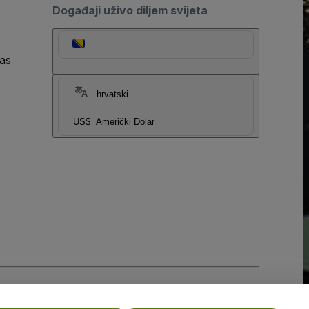
Događaji uživo diljem svijeta
as
hrvatski
US$
Američki Dolar