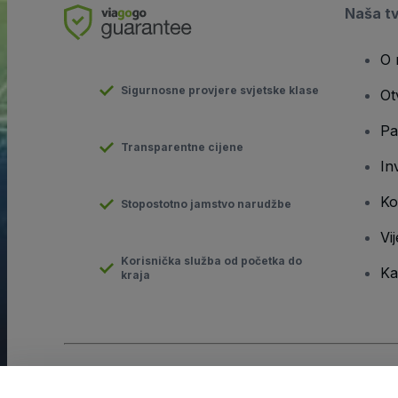
Naša t
O 
Sigurnosne provjere svjetske klase
Ot
Pa
Transparentne cijene
In
Ko
Stopostotno jamstvo narudžbe
Vij
Korisnička služba od početka do
Ka
kraja
Autorska prava © viagogo GmbH 2026
Pojedinosti o tvrtki