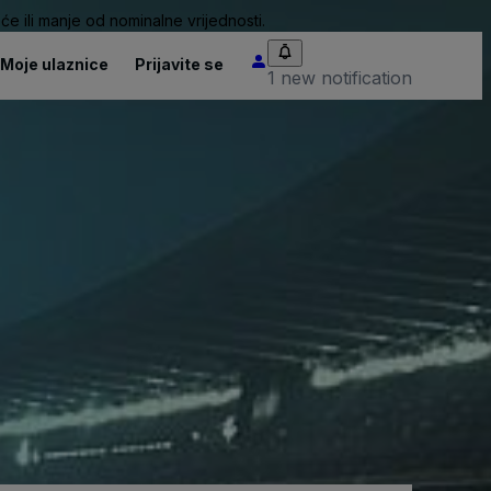
će ili manje od nominalne vrijednosti.
Moje ulaznice
Prijavite se
1 new notification