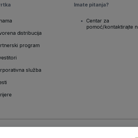
vrtka
Imate pitanja?
nama
Centar za
pomoć/kontaktirajte n
vorena distribucija
rtnerski program
vestitori
rporativna služba
esti
rijere