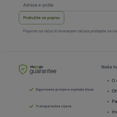
E-
mail
adresa
Pridružite se popisu
Prijavom na račun ili stvaranjem računa pristajete na n
Naša t
O 
Sigurnosne provjere svjetske klase
Ot
Pa
Transparentne cijene
In