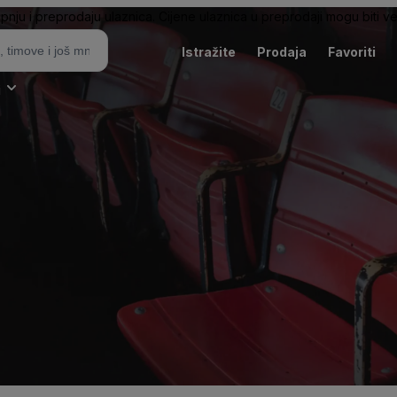
pnju i preprodaju ulaznica. Cijene ulaznica u preprodaji mogu biti ve
Istražite
Prodaja
Favoriti
i