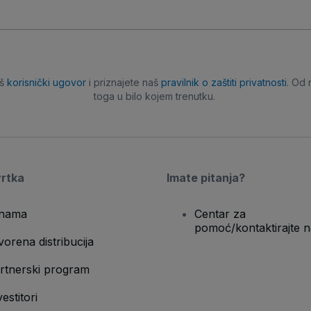
aš
korisnički ugovor
i priznajete naš
pravilnik o zaštiti privatnosti
. Od 
toga u bilo kojem trenutku.
vrtka
Imate pitanja?
nama
Centar za
pomoć/kontaktirajte n
vorena distribucija
rtnerski program
vestitori