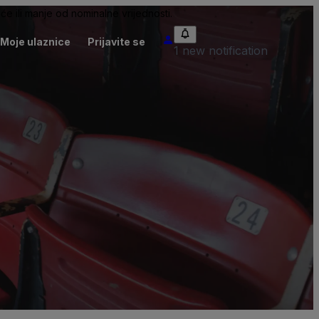
će ili manje od nominalne vrijednosti.
Moje ulaznice
Prijavite se
1 new notification