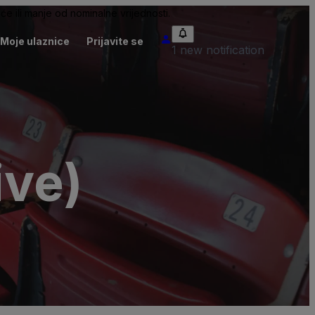
će ili manje od nominalne vrijednosti.
Moje ulaznice
Prijavite se
1 new notification
ive)