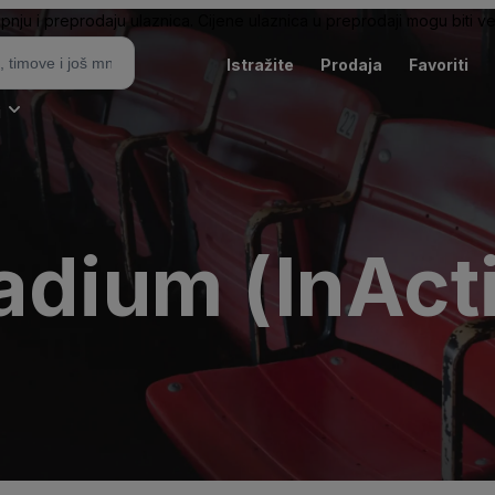
pnju i preprodaju ulaznica. Cijene ulaznica u preprodaji mogu biti ve
Istražite
Prodaja
Favoriti
i
adium (InAct