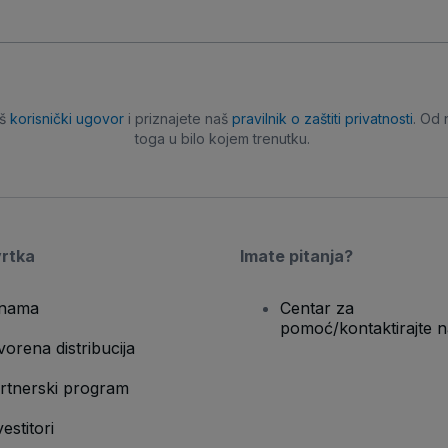
aš
korisnički ugovor
i priznajete naš
pravilnik o zaštiti privatnosti
. Od 
toga u bilo kojem trenutku.
vrtka
Imate pitanja?
nama
Centar za
pomoć/kontaktirajte n
vorena distribucija
rtnerski program
vestitori