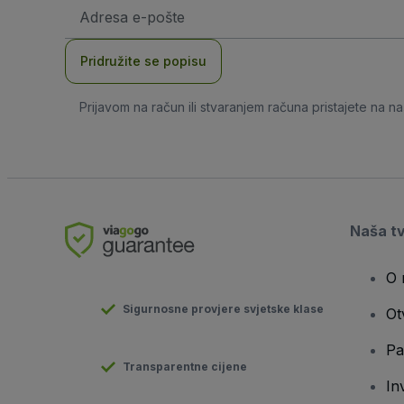
E-
mail
adresa
Pridružite se popisu
Prijavom na račun ili stvaranjem računa pristajete na n
Naša t
O 
Sigurnosne provjere svjetske klase
Ot
Pa
Transparentne cijene
In