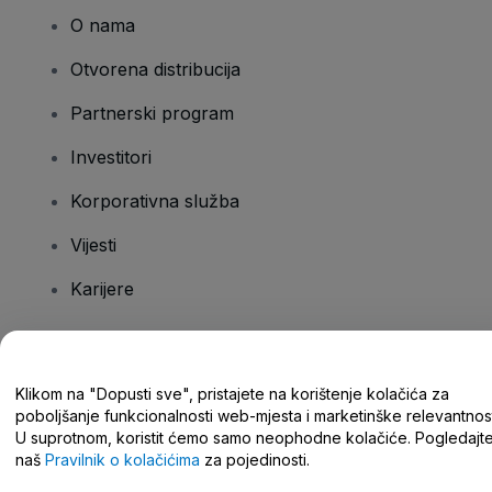
O nama
Otvorena distribucija
Partnerski program
Investitori
Korporativna služba
Vijesti
Karijere
Imate pitanja?
Klikom na "Dopusti sve", pristajete na korištenje kolačića za
poboljšanje funkcionalnosti web-mjesta i marketinške relevantnost
Centar za pomoć/kontaktirajte nas
U suprotnom, koristit ćemo samo neophodne kolačiće. Pogledajt
naš
Pravilnik o kolačićima
za pojedinosti.