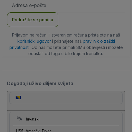
E-
mail
adresa
Pridružite se popisu
Prijavom na račun ili stvaranjem računa pristajete na naš
korisnički ugovor
i priznajete naš
pravilnik o zaštiti
privatnosti
. Od nas možete primati SMS obavijesti i možete
odustati od toga u bilo kojem trenutku.
Događaji uživo diljem svijeta
hrvatski
US$
Američki Dolar