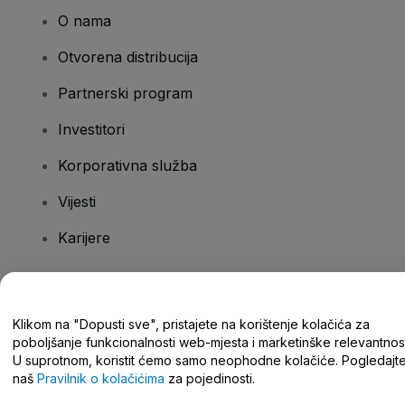
O nama
Otvorena distribucija
Partnerski program
Investitori
Korporativna služba
Vijesti
Karijere
Imate pitanja?
Klikom na "Dopusti sve", pristajete na korištenje kolačića za
poboljšanje funkcionalnosti web-mjesta i marketinške relevantnost
Centar za pomoć/kontaktirajte nas
U suprotnom, koristit ćemo samo neophodne kolačiće. Pogledajt
naš
Pravilnik o kolačićima
za pojedinosti.