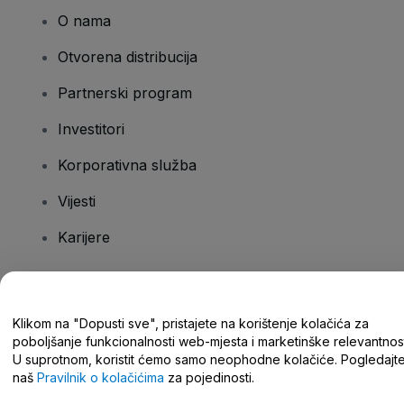
O nama
Otvorena distribucija
Partnerski program
Investitori
Korporativna služba
Vijesti
Karijere
Imate pitanja?
Klikom na "Dopusti sve", pristajete na korištenje kolačića za
poboljšanje funkcionalnosti web-mjesta i marketinške relevantnost
Centar za pomoć/kontaktirajte nas
U suprotnom, koristit ćemo samo neophodne kolačiće. Pogledajt
naš
Pravilnik o kolačićima
za pojedinosti.