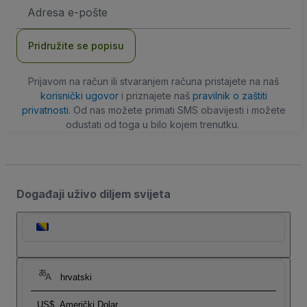
E-
mail
adresa
Pridružite se popisu
Prijavom na račun ili stvaranjem računa pristajete na naš
korisnički ugovor
i priznajete naš
pravilnik o zaštiti
privatnosti
. Od nas možete primati SMS obavijesti i možete
odustati od toga u bilo kojem trenutku.
Događaji uživo diljem svijeta
hrvatski
US$
Američki Dolar