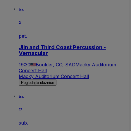
tra.
2
pet.
Jlin and Third Coast Percussion -
Vernacular
19:30
Boulder, CO, SAD
Macky Auditorium
Concert Hall
Macky Auditorium Concert Hall
Pogledajte ulaznice
tra.
17
sub.