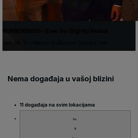
RUBBERBAND - Ever So Slightly Redux
ned, 08. 11 • Macky Auditorium Concert Hall
Nema događaja u vašoj blizini
11 događaja na svim lokacijama
lis.
8