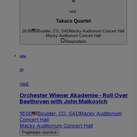
28
ned.
Takacs Quartet
16:00
Boulder, CO, SAD
Macky Auditorium Concert Hall
Macky Auditorium Concert Hall
Rasprodano
ožu.
21
ned.
Orchester Wiener Akademie - Roll Over
Beethoven with John Malkovich
16:00
Boulder, CO, SAD
Macky Auditorium
Concert Hall
Macky Auditorium Concert Hall
Pogledajte ulaznice