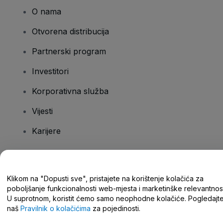
O nama
Otvorena distribucija
Partnerski program
Investitori
Korporativna služba
Vijesti
Karijere
Imate pitanja?
Klikom na "Dopusti sve", pristajete na korištenje kolačića za
poboljšanje funkcionalnosti web-mjesta i marketinške relevantnost
Centar za pomoć/kontaktirajte nas
U suprotnom, koristit ćemo samo neophodne kolačiće. Pogledajt
naš
Pravilnik o kolačićima
za pojedinosti.