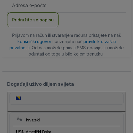
E-
mail
adresa
Pridružite se popisu
Prijavom na račun ili stvaranjem računa pristajete na naš
korisnički ugovor
i priznajete naš
pravilnik o zaštiti
privatnosti
. Od nas možete primati SMS obavijesti i možete
odustati od toga u bilo kojem trenutku.
Događaji uživo diljem svijeta
hrvatski
US$
Američki Dolar