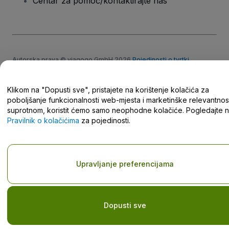
Centar za pomoć/kontaktirajte nas
Autorska prava © viagogo GmbH 2026
Pojedinosti o tvrtki
Korištenjem ovog web-mjesta prihvaćate
Odredbe i uvjete
,
Pravilnik o zaštiti privatnosti
,
Pravilnik o kolačićima
i
Pravilnik o
zaštiti privatnosti za mobilne uređaje
Klikom na "Dopusti sve", pristajete na korištenje kolačića za
Nemojte dijeliti moje osobne podatke/Vaše postavke privatnosti
poboljšanje funkcionalnosti web-mjesta i marketinške relevantnost
suprotnom, koristit ćemo samo neophodne kolačiće. Pogledajte 
Pravilnik o kolačićima
za pojedinosti.
Upravljanje preferencijama
Dopusti sve