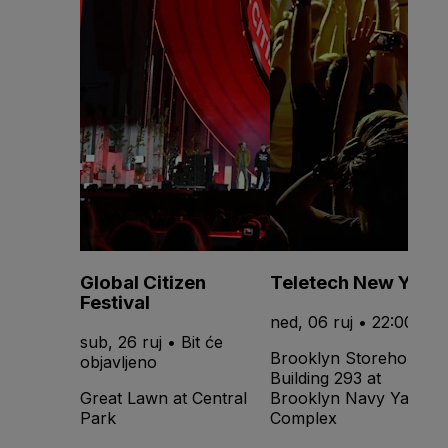
Global Citizen
Teletech New York
Festival
ned, 06 ruj • 22:00
sub, 26 ruj • Bit će
Brooklyn Storehouse
objavljeno
Building 293 at
Great Lawn at Central
Brooklyn Navy Yard -
Park
Complex