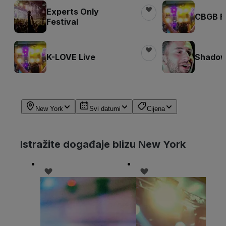
Experts Only
CBGB Fe
Festival
K-LOVE Live
Shadow 
New York
Svi datumi
Cijena
Istražite događaje blizu New York