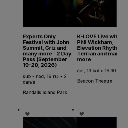
Experts Only
K-LOVE Live with
Festival with John
Phil Wickham,
Summit, Griz and
Elevation Rhythm,
many more - 2 Day
Terrian and many
Pass (September
more
19-20, 2026)
čet, 13 kol • 19:30
sub - ned, 19 ruj • 2
Beacon Theatre
dan/a
Randalls Island Park