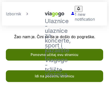
Izbornik
1 new
notification
Ulaznice
-
ulaznice
za
Žao nam je. Čini se da je došlo do pogreške.
koncerte,
sport i
kazalište
|
Ponovno učitaj ovu stranicu
Viagogo
-
tržište
ulaznica
Idi na početnu stranicu