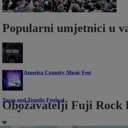
Popularni umjetnici u va
Voices of America Country Music Fest
36
Tacos and Tequila Festival
Obožavatelji Fuji Rock F
689