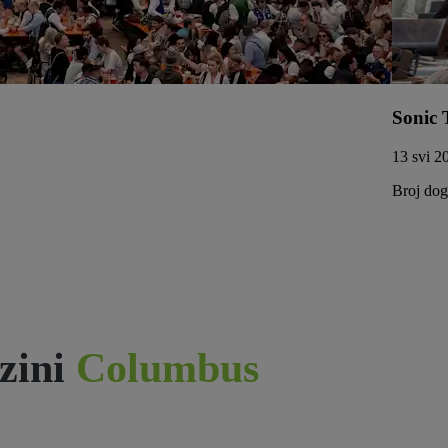
Sonic 
13 svi 2
Broj doga
zini
Columbus