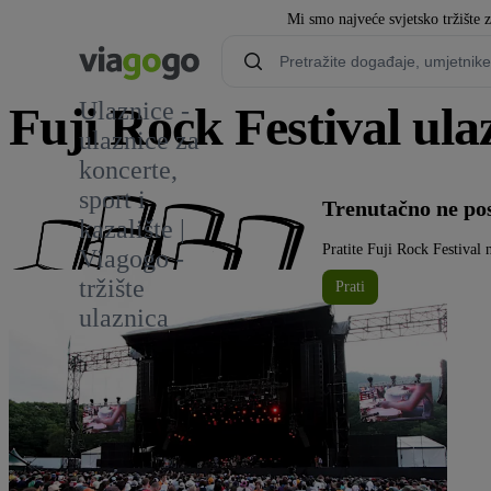
Mi smo najveće svjetsko tržište 
Ulaznice -
Fuji Rock Festival ula
ulaznice za
koncerte,
14
sport i
Trenutačno ne pos
kazalište |
Pratite Fuji Rock Festival 
Viagogo -
tržište
Prati
ulaznica