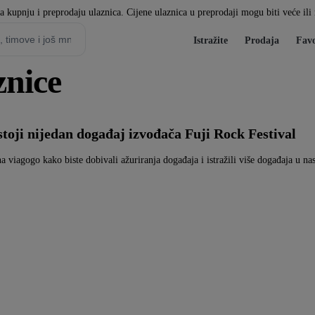
za kupnju i preprodaju ulaznica. Cijene ulaznica u preprodaji mogu biti veće il
Istražite
Prodaja
Favo
znice
toji nijedan događaj izvođača Fuji Rock Festival
na viagogo kako biste dobivali ažuriranja događaja i istražili više događaja u na