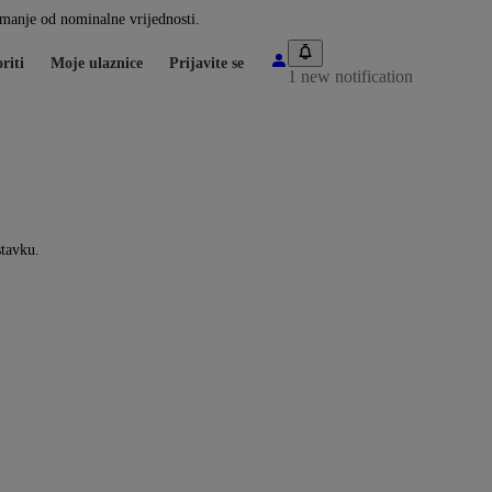
i manje od nominalne vrijednosti.
riti
Moje ulaznice
Prijavite se
1 new notification
stavku.