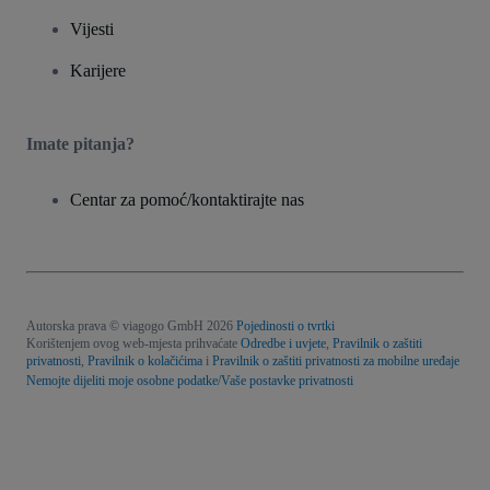
Vijesti
Karijere
Imate pitanja?
Centar za pomoć/kontaktirajte nas
Autorska prava © viagogo GmbH 2026
Pojedinosti o tvrtki
Korištenjem ovog web-mjesta prihvaćate
Odredbe i uvjete
,
Pravilnik o zaštiti
privatnosti
,
Pravilnik o kolačićima
i
Pravilnik o zaštiti privatnosti za mobilne uređaje
Nemojte dijeliti moje osobne podatke/Vaše postavke privatnosti