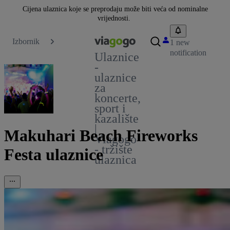
Cijena ulaznica koje se preprodaju može biti veća od nominalne
vrijednosti.
Izbornik
1 new
notification
Ulaznice
-
ulaznice
za
koncerte,
sport i
kazalište
|
Makuhari Beach Fireworks
Viagogo
- tržište
Festa ulaznice
ulaznica