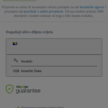
Prijavom na račun ili stvaranjem računa pristajete na naš
korisnički ugovor
i
priznajete naš
pravilnik o zaštiti privatnosti
. Od nas možete primati SMS
obavijesti i možete odustati od toga u bilo kojem trenutku.
Događaji uživo diljem svijeta
hrvatski
US$
Američki Dolar
Sigurnosne provjere svjetske klase