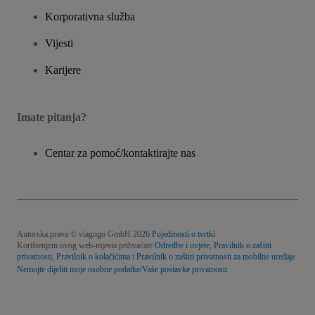
Korporativna služba
Vijesti
Karijere
Imate pitanja?
Centar za pomoć/kontaktirajte nas
Autorska prava © viagogo GmbH 2026
Pojedinosti o tvrtki
Korištenjem ovog web-mjesta prihvaćate
Odredbe i uvjete
,
Pravilnik o zaštiti
privatnosti
,
Pravilnik o kolačićima
i
Pravilnik o zaštiti privatnosti za mobilne uređaje
Nemojte dijeliti moje osobne podatke/Vaše postavke privatnosti