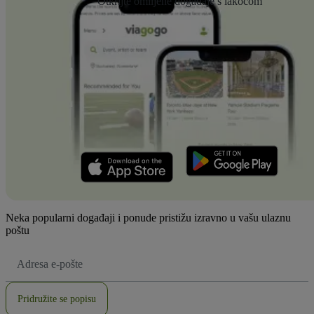
Otkrijte omiljene događaje s lakoćom
Neka popularni događaji i ponude pristižu izravno u vašu ulaznu
poštu
E-
mail
adresa
Pridružite se popisu