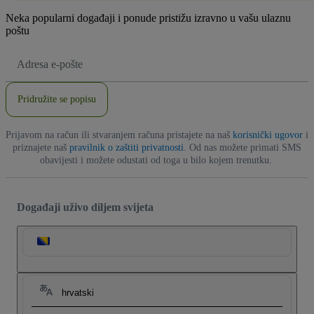
Neka popularni događaji i ponude pristižu izravno u vašu ulaznu
poštu
E-
mail
adresa
Pridružite se popisu
Prijavom na račun ili stvaranjem računa pristajete na naš
korisnički ugovor
i
priznajete naš
pravilnik o zaštiti privatnosti
. Od nas možete primati SMS
obavijesti i možete odustati od toga u bilo kojem trenutku.
Događaji uživo diljem svijeta
hrvatski