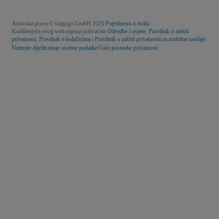
Autorska prava © viagogo GmbH 2026
Pojedinosti o tvrtki
Korištenjem ovog web-mjesta prihvaćate
Odredbe i uvjete
,
Pravilnik o zaštiti
privatnosti
,
Pravilnik o kolačićima
i
Pravilnik o zaštiti privatnosti za mobilne uređaje
Nemojte dijeliti moje osobne podatke/Vaše postavke privatnosti