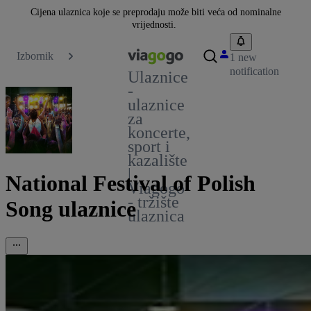
Cijena ulaznica koje se preprodaju može biti veća od nominalne
vrijednosti.
Izbornik
1 new
notification
Ulaznice
-
ulaznice
za
koncerte,
sport i
kazalište
|
National Festival of Polish
Viagogo
- tržište
Song ulaznice
ulaznica