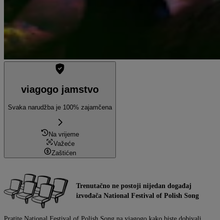
viagogo jamstvo
Svaka narudžba je 100% zajamčena
Na vrijeme
Važeće
Zaštićen
Trenutačno ne postoji nijedan događaj
izvođača National Festival of Polish Song
Pratite National Festival of Polish Song na viagogo kako biste dobivali