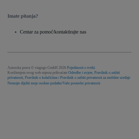
Imate pitanja?
Centar za pomoć/kontaktirajte nas
Autorska prava © viagogo GmbH 2026
Pojedinosti o tvrtki
Korištenjem ovog web-mjesta prihvaćate
Odredbe i uvjete
,
Pravilnik o zaštiti
privatnosti
,
Pravilnik o kolačićima
i
Pravilnik o zaštiti privatnosti za mobilne uređaje
Nemojte dijeliti moje osobne podatke/Vaše postavke privatnosti