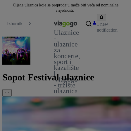
Cijena ulaznica koje se preprodaju može biti veća od nominalne
vrijednosti.
Izbornik
1 new
notification
Ulaznice
-
ulaznice
za
koncerte,
sport i
kazalište
|
Sopot Festival ulaznice
Viagogo
- tržište
ulaznica