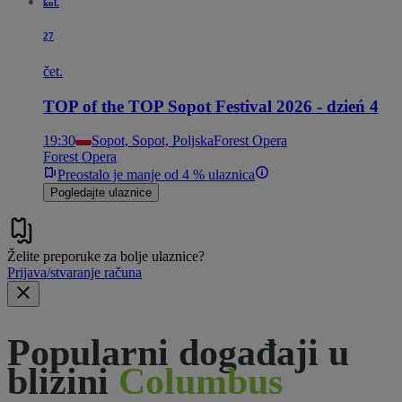
kol.
27
čet.
TOP of the TOP Sopot Festival 2026 - dzień 4
19:30
Sopot, Sopot, Poljska
Forest Opera
Forest Opera
Preostalo je manje od 4 % ulaznica
Pogledajte ulaznice
Želite preporuke za bolje ulaznice?
Prijava/stvaranje računa
Popularni događaji u
blizini
Columbus