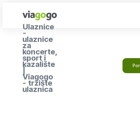
Ulaznice
-
ulaznice
za
koncerte,
sport i
kazalište
Pon
|
Viagogo
- tržište
ulaznica