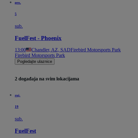
pro.
5
sub.
FuelFest - Phoenix
13:00
Chandler, AZ, SAD
Firebird Motorsports Park
Firebird Motorsports Park
Pogledajte ulaznice
2 događaja na svim lokacijama
ruj.
19
sub.
FuelFest