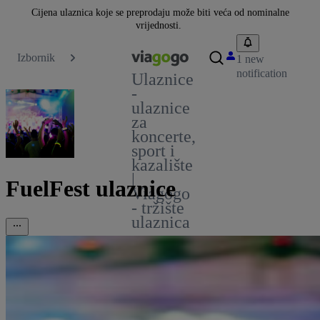
Cijena ulaznica koje se preprodaju može biti veća od nominalne
vrijednosti.
Izbornik
1 new
notification
Ulaznice
-
ulaznice
za
koncerte,
sport i
kazalište
|
FuelFest ulaznice
Viagogo
- tržište
ulaznica