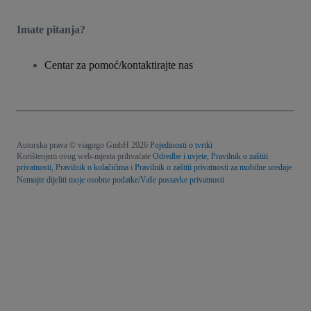
Imate pitanja?
Centar za pomoć/kontaktirajte nas
Autorska prava © viagogo GmbH 2026
Pojedinosti o tvrtki
Korištenjem ovog web-mjesta prihvaćate
Odredbe i uvjete
,
Pravilnik o zaštiti
privatnosti
,
Pravilnik o kolačićima
i
Pravilnik o zaštiti privatnosti za mobilne uređaje
Nemojte dijeliti moje osobne podatke/Vaše postavke privatnosti