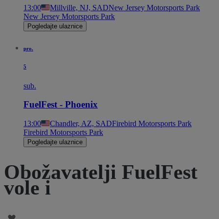
13:00
Millville, NJ, SAD
New Jersey Motorsports Park
New Jersey Motorsports Park
Pogledajte ulaznice
pro.
5
sub.
FuelFest - Phoenix
13:00
Chandler, AZ, SAD
Firebird Motorsports Park
Firebird Motorsports Park
Pogledajte ulaznice
Obožavatelji FuelFest
vole i