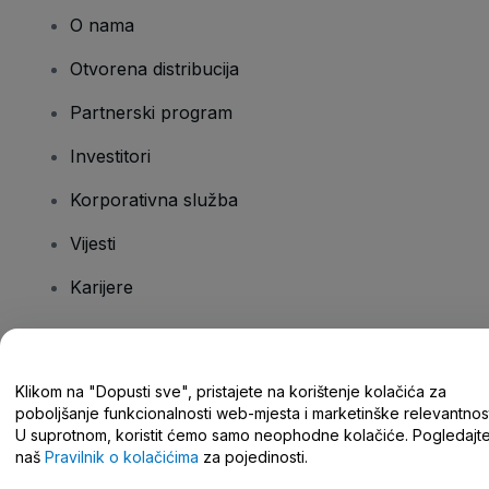
O nama
Otvorena distribucija
Partnerski program
Investitori
Korporativna služba
Vijesti
Karijere
Imate pitanja?
Klikom na "Dopusti sve", pristajete na korištenje kolačića za
poboljšanje funkcionalnosti web-mjesta i marketinške relevantnost
Centar za pomoć/kontaktirajte nas
U suprotnom, koristit ćemo samo neophodne kolačiće. Pogledajt
naš
Pravilnik o kolačićima
za pojedinosti.