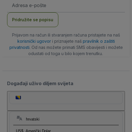
E-
mail
adresa
Pridružite se popisu
Prijavom na račun ili stvaranjem računa pristajete na naš
korisnički ugovor
i priznajete naš
pravilnik o zaštiti
privatnosti
. Od nas možete primati SMS obavijesti i možete
odustati od toga u bilo kojem trenutku.
Događaji uživo diljem svijeta
hrvatski
US$
Američki Dolar