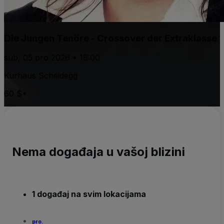
Die Jungen Tenöre - Crossover der Extraklasse
sub, 05 pro 2026 • 19:00
Kurhaus Scheidegg
60 $+
Nema događaja u vašoj blizini
1 događaj na svim lokacijama
pro.