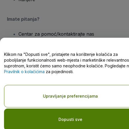
Imate pitanja?
Centar za pomoć/kontaktirajte nas
Klikom na "Dopusti sve", pristajete na korištenje kolačića za
poboljšanje funkcionalnosti web-mjesta i marketinške relevantnost
suprotnom, koristit ćemo samo neophodne kolačiće. Pogledajte 
Autorska prava © viagogo GmbH 2026
Pojedinosti o tvrtki
Pravilnik o kolačićima
za pojedinosti.
Korištenjem ovog web-mjesta prihvaćate
Odredbe i uvjete
,
Pravilnik o zaštiti privatnosti
,
Pravilnik o kolačićima
i
Pravilnik o
zaštiti privatnosti za mobilne uređaje
Nemojte dijeliti moje osobne podatke/Vaše postavke privatnosti
Upravljanje preferencijama
Dopusti sve