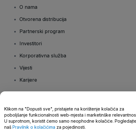
O nama
Otvorena distribucija
Partnerski program
Investitori
Korporativna služba
Vijesti
Karijere
Imate pitanja?
Klikom na "Dopusti sve", pristajete na korištenje kolačića za
poboljšanje funkcionalnosti web-mjesta i marketinške relevantnost
Centar za pomoć/kontaktirajte nas
U suprotnom, koristit ćemo samo neophodne kolačiće. Pogledajt
naš
Pravilnik o kolačićima
za pojedinosti.