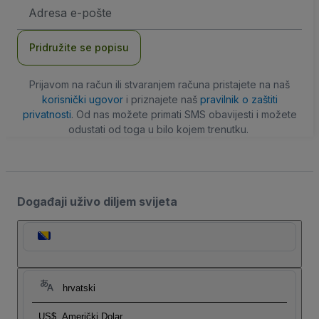
E-
mail
adresa
Pridružite se popisu
Prijavom na račun ili stvaranjem računa pristajete na naš
korisnički ugovor
i priznajete naš
pravilnik o zaštiti
privatnosti
. Od nas možete primati SMS obavijesti i možete
odustati od toga u bilo kojem trenutku.
Događaji uživo diljem svijeta
hrvatski
US$
Američki Dolar