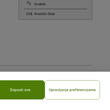
hrvatski
US$
Američki Dolar
sti za mobilne uređaje
Dopusti sve
Upravljanje preferencijama