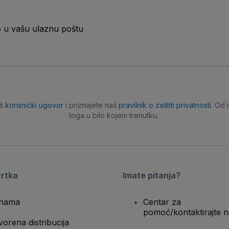
o u vašu ulaznu poštu
aš
korisnički ugovor
i priznajete naš
pravilnik o zaštiti privatnosti
. Od 
toga u bilo kojem trenutku.
vrtka
Imate pitanja?
nama
Centar za
pomoć/kontaktirajte n
vorena distribucija