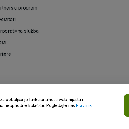
rtnerski program
vestitori
rporativna služba
esti
rijere
vilnik o zaštiti privatnosti
,
Pravilnik o kolačićima
i
Pravilnik o zaštiti privatno
a za poboljšanje funkcionalnosti web-mjesta i
i
samo neophodne kolačiće. Pogledajte naš
Pravilnik