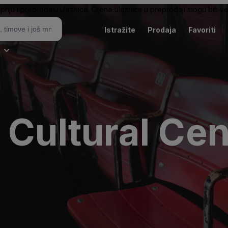
pnju i preprodaju ulaznica. Cijene ulaznica u preprodaji mogu biti ve
Istražite
Prodaja
Favoriti
i
 Cultural Cen