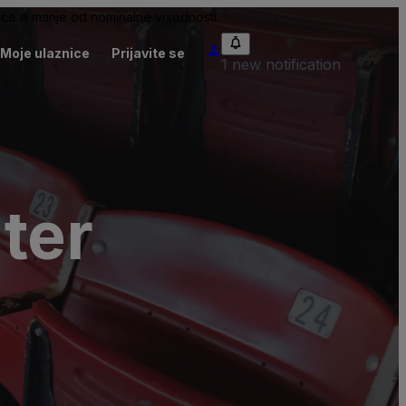
će ili manje od nominalne vrijednosti.
Moje ulaznice
Prijavite se
1 new notification
ter