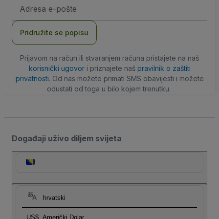
E-
mail
adresa
Pridružite se popisu
Prijavom na račun ili stvaranjem računa pristajete na naš
korisnički ugovor
i priznajete naš
pravilnik o zaštiti
privatnosti
. Od nas možete primati SMS obavijesti i možete
odustati od toga u bilo kojem trenutku.
Događaji uživo diljem svijeta
hrvatski
US$
Američki Dolar