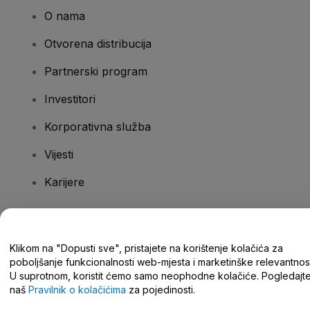
O nama
Otvorena distribucija
Partnerski program
Investitori
Korporativna služba
Vijesti
Karijere
Imate pitanja?
Klikom na "Dopusti sve", pristajete na korištenje kolačića za
poboljšanje funkcionalnosti web-mjesta i marketinške relevantnost
Centar za pomoć/kontaktirajte nas
U suprotnom, koristit ćemo samo neophodne kolačiće. Pogledajt
naš
Pravilnik o kolačićima
za pojedinosti.