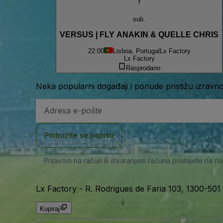
7
sub.
VERSUS | FLY ANAKIN & QUELLE CHRIS
22:00
Lisboa, Portugal
Lx Factory
Lx Factory
Rasprodano
Neka popularni događaji i ponude pristižu izravn
E-
mail
adresa
Pridružite se popisu
Prijavom na račun ili stvaranjem računa pristajete na n
Lx Factory
-
R. Rodrigues de Faria 103, 1300-501 
Kopiraj