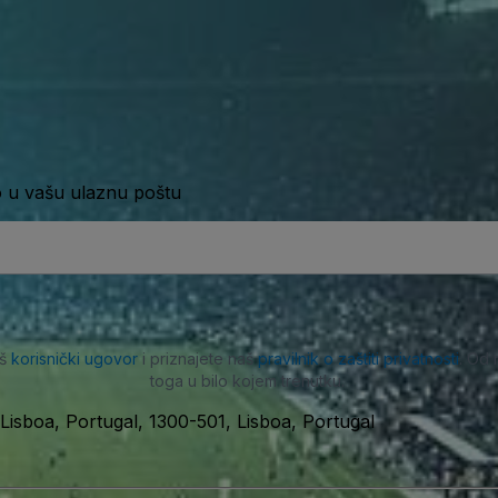
o u vašu ulaznu poštu
aš
korisnički ugovor
i priznajete naš
pravilnik o zaštiti privatnosti
. Od 
toga u bilo kojem trenutku.
Lisboa, Portugal, 1300-501, Lisboa, Portugal