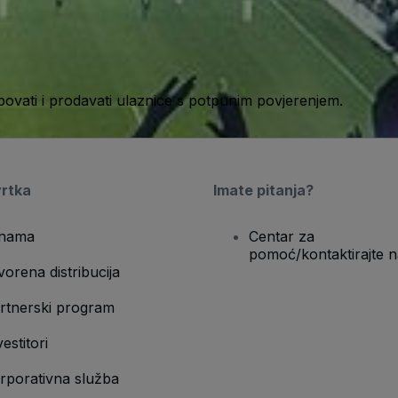
ati i prodavati ulaznice s potpunim povjerenjem.
vrtka
Imate pitanja?
nama
Centar za
pomoć/kontaktirajte n
vorena distribucija
rtnerski program
vestitori
rporativna služba