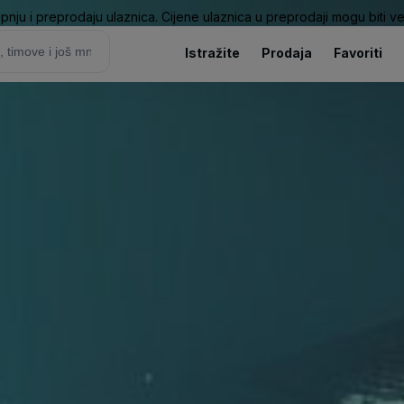
pnju i preprodaju ulaznica. Cijene ulaznica u preprodaji mogu biti ve
Istražite
Prodaja
Favoriti