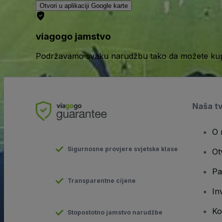
Otvori u aplikaciji Google karte
viagogo jamstvo
Podržavamo svaku narudžbu tako da možete kupov
Naša t
O 
Sigurnosne provjere svjetske klase
Ot
Pa
Transparentne cijene
In
Ko
Stopostotno jamstvo narudžbe