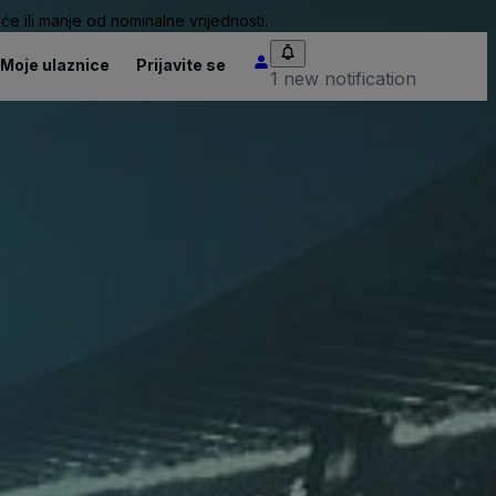
će ili manje od nominalne vrijednosti.
Moje ulaznice
Prijavite se
1 new notification