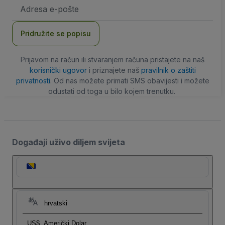
E-
mail
adresa
Pridružite se popisu
Prijavom na račun ili stvaranjem računa pristajete na naš
korisnički ugovor
i priznajete naš
pravilnik o zaštiti
privatnosti
. Od nas možete primati SMS obavijesti i možete
odustati od toga u bilo kojem trenutku.
Događaji uživo diljem svijeta
hrvatski
US$
Američki Dolar