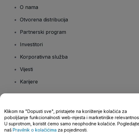
O nama
Otvorena distribucija
Partnerski program
Investitori
Korporativna služba
Vijesti
Karijere
Imate pitanja?
Klikom na "Dopusti sve", pristajete na korištenje kolačića za
poboljšanje funkcionalnosti web-mjesta i marketinške relevantnost
Centar za pomoć/kontaktirajte nas
U suprotnom, koristit ćemo samo neophodne kolačiće. Pogledajt
naš
Pravilnik o kolačićima
za pojedinosti.