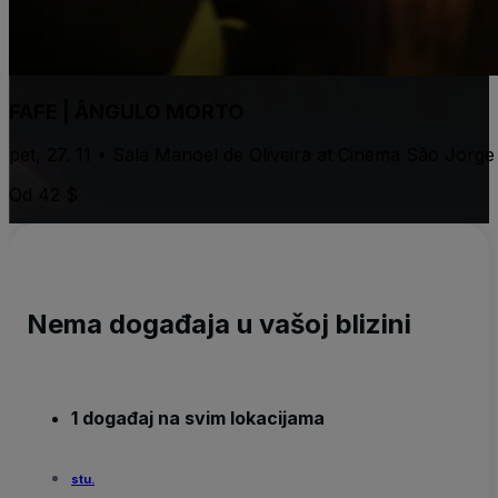
FAFE | ÂNGULO MORTO
pet, 27. 11 • Sala Manoel de Oliveira at Cinema São Jorg
Od 42 $
Nema događaja u vašoj blizini
1 događaj na svim lokacijama
stu.