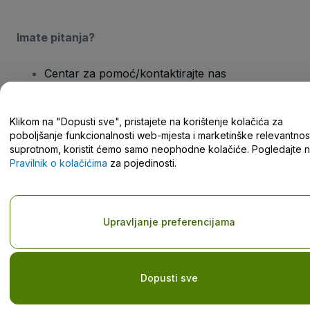
Imate pitanja?
Centar za pomoć/kontaktirajte nas
Klikom na "Dopusti sve", pristajete na korištenje kolačića za
poboljšanje funkcionalnosti web-mjesta i marketinške relevantnost
suprotnom, koristit ćemo samo neophodne kolačiće. Pogledajte 
Autorska prava © viagogo GmbH 2026
Pojedinosti o tvrtki
Pravilnik o kolačićima
za pojedinosti.
Korištenjem ovog web-mjesta prihvaćate
Odredbe i uvjete
,
Pravilnik o zaštiti privatnosti
,
Pravilnik o kolačićima
i
Pravilnik o
zaštiti privatnosti za mobilne uređaje
Nemojte dijeliti moje osobne podatke/Vaše postavke privatnosti
Upravljanje preferencijama
Dopusti sve