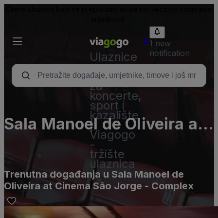
Cijena ulaznica koje se preprodaju može biti veća od nominalne
vrijednosti.
1 new
notification
Ulaznice
-
ulaznice
za
koncerte,
sport i
kazalište
Sala Manoel de Oliveira at
|
Viagogo
Cinema São Jorge -
-
tržište
Complex
ulaznica
Trenutna događanja u Sala Manoel de
Oliveira at Cinema São Jorge - Complex