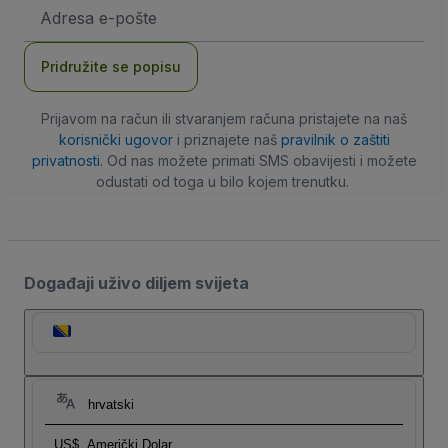
E-
mail
adresa
Pridružite se popisu
Prijavom na račun ili stvaranjem računa pristajete na naš
korisnički ugovor
i priznajete naš
pravilnik o zaštiti
privatnosti
. Od nas možete primati SMS obavijesti i možete
odustati od toga u bilo kojem trenutku.
Događaji uživo diljem svijeta
hrvatski
US$
Američki Dolar