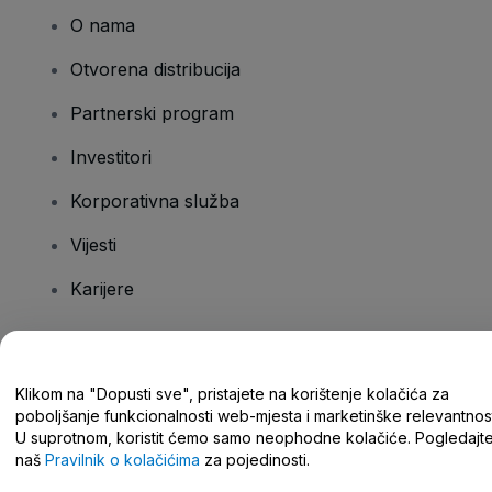
O nama
Otvorena distribucija
Partnerski program
Investitori
Korporativna služba
Vijesti
Karijere
Imate pitanja?
Klikom na "Dopusti sve", pristajete na korištenje kolačića za
poboljšanje funkcionalnosti web-mjesta i marketinške relevantnost
Centar za pomoć/kontaktirajte nas
U suprotnom, koristit ćemo samo neophodne kolačiće. Pogledajt
naš
Pravilnik o kolačićima
za pojedinosti.