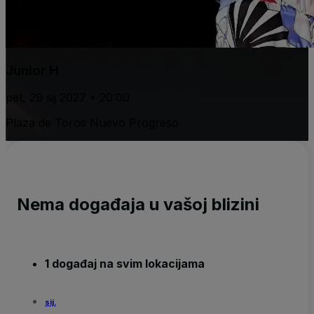
Junior H
pet, 29 sij 2027 • 20:00
Plaza de Toros Nuevo Progreso
Nema događaja u vašoj blizini
1 događaj na svim lokacijama
sij.