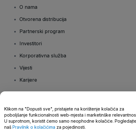
O nama
Otvorena distribucija
Partnerski program
Investitori
Korporativna služba
Vijesti
Karijere
Imate pitanja?
Klikom na "Dopusti sve", pristajete na korištenje kolačića za
poboljšanje funkcionalnosti web-mjesta i marketinške relevantnost
Centar za pomoć/kontaktirajte nas
U suprotnom, koristit ćemo samo neophodne kolačiće. Pogledajt
naš
Pravilnik o kolačićima
za pojedinosti.