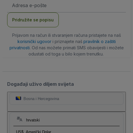
E-
mail
adresa
Pridružite se popisu
Prijavom na račun ili stvaranjem računa pristajete na naš
korisnički ugovor
i priznajete naš
pravilnik o zaštiti
privatnosti
. Od nas možete primati SMS obavijesti i možete
odustati od toga u bilo kojem trenutku.
Događaji uživo diljem svijeta
Bosna i Hercegovina
hrvatski
US$
Američki Dolar