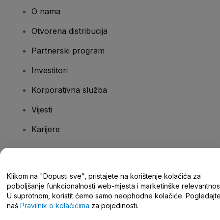
O nama
Otvorena distribucija
Partnerski program
Investitori
Korporativna služba
Vijesti
Karijere
Imate pitanja?
Klikom na "Dopusti sve", pristajete na korištenje kolačića za
poboljšanje funkcionalnosti web-mjesta i marketinške relevantnost
Centar za pomoć/kontaktirajte nas
U suprotnom, koristit ćemo samo neophodne kolačiće. Pogledajt
naš
Pravilnik o kolačićima
za pojedinosti.