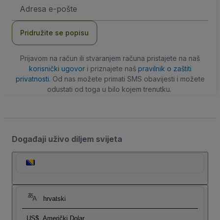
E-
mail
adresa
Pridružite se popisu
Prijavom na račun ili stvaranjem računa pristajete na naš
korisnički ugovor
i priznajete naš
pravilnik o zaštiti
privatnosti
. Od nas možete primati SMS obavijesti i možete
odustati od toga u bilo kojem trenutku.
Događaji uživo diljem svijeta
hrvatski
US$
Američki Dolar