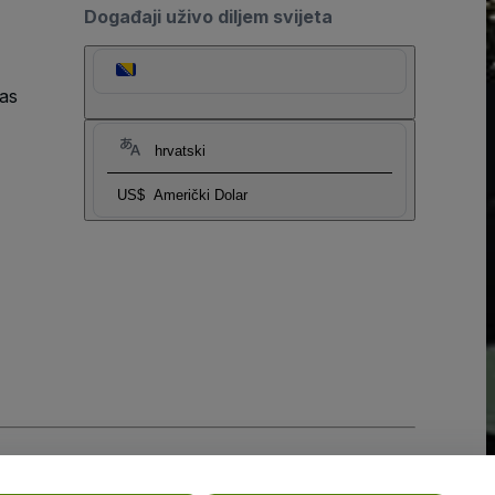
Događaji uživo diljem svijeta
as
hrvatski
US$
Američki Dolar