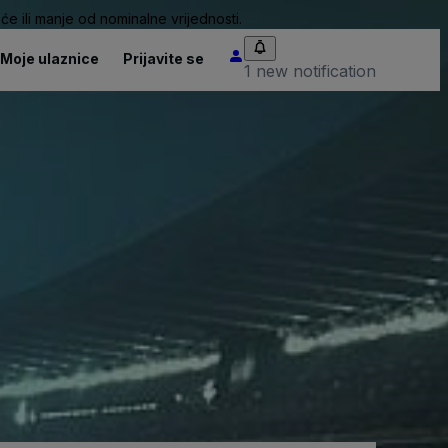
će ili manje od nominalne vrijednosti.
Moje ulaznice
Prijavite se
1 new notification