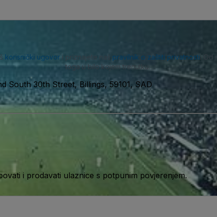
aš
korisnički ugovor
i priznajete naš
pravilnik o zaštiti privatnosti
. Od 
toga u bilo kojem trenutku.
d South 30th Street, Billings, 59101, SAD
ati i prodavati ulaznice s potpunim povjerenjem.