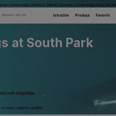
pnju i preprodaju ulaznica. Cijene ulaznica u preprodaji mogu biti ve
Istražite
Prodaja
Favoriti
s at South Park
ikaz svih događaja.
o u vašu ulaznu poštu