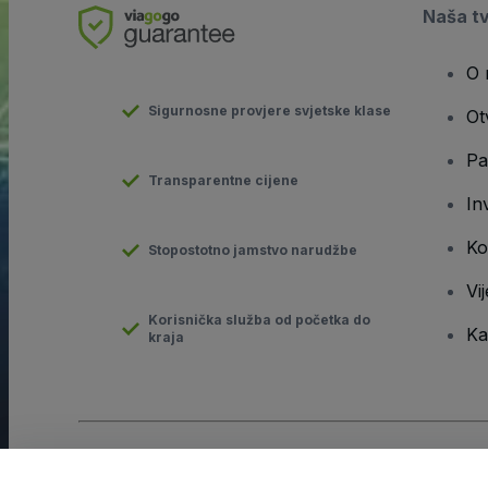
Naša t
O 
Sigurnosne provjere svjetske klase
Ot
Pa
Transparentne cijene
In
Ko
Stopostotno jamstvo narudžbe
Vij
Korisnička služba od početka do
Ka
kraja
Autorska prava © viagogo GmbH 2026
Pojedinosti o tvrtki