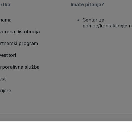
vrtka
Imate pitanja?
nama
Centar za
pomoć/kontaktirajte n
vorena distribucija
rtnerski program
vestitori
rporativna služba
esti
rijere