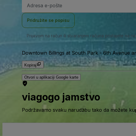
E-
mail
adresa
Pridružite se popisu
Prijavom na račun ili stvaranjem računa pristajete na n
Downtown Billings at South Park
-
6th Avenue an
Kopiraj
Otvori u aplikaciji Google karte
viagogo jamstvo
Podržavamo svaku narudžbu tako da možete kupov