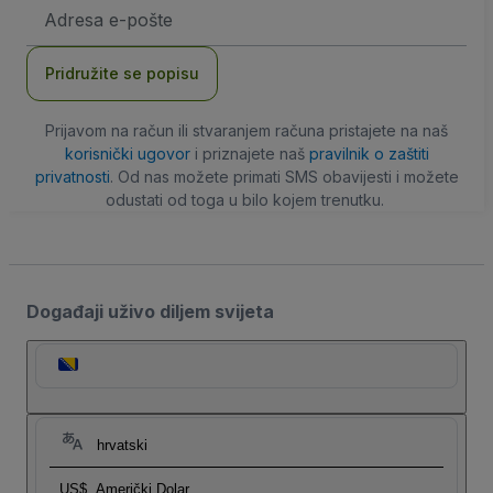
E-
mail
adresa
Pridružite se popisu
Prijavom na račun ili stvaranjem računa pristajete na naš
korisnički ugovor
i priznajete naš
pravilnik o zaštiti
privatnosti
. Od nas možete primati SMS obavijesti i možete
odustati od toga u bilo kojem trenutku.
Događaji uživo diljem svijeta
hrvatski
US$
Američki Dolar