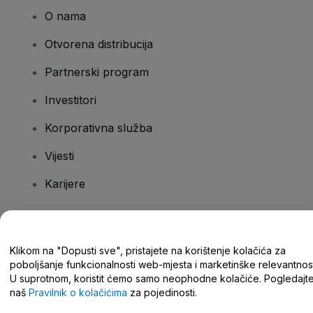
O nama
Otvorena distribucija
Partnerski program
Investitori
Korporativna služba
Vijesti
Karijere
Imate pitanja?
Klikom na "Dopusti sve", pristajete na korištenje kolačića za
poboljšanje funkcionalnosti web-mjesta i marketinške relevantnost
Centar za pomoć/kontaktirajte nas
U suprotnom, koristit ćemo samo neophodne kolačiće. Pogledajt
naš
Pravilnik o kolačićima
za pojedinosti.