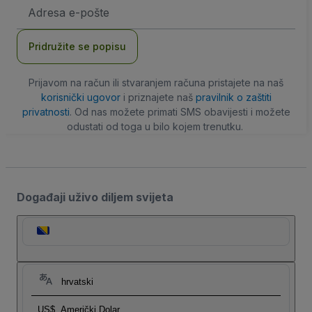
E-
mail
adresa
Pridružite se popisu
Prijavom na račun ili stvaranjem računa pristajete na naš
korisnički ugovor
i priznajete naš
pravilnik o zaštiti
privatnosti
. Od nas možete primati SMS obavijesti i možete
odustati od toga u bilo kojem trenutku.
Događaji uživo diljem svijeta
hrvatski
US$
Američki Dolar