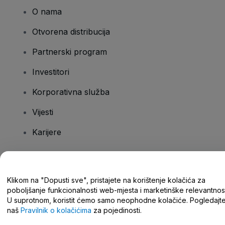
O nama
Otvorena distribucija
Partnerski program
Investitori
Korporativna služba
Vijesti
Karijere
Imate pitanja?
Klikom na "Dopusti sve", pristajete na korištenje kolačića za
poboljšanje funkcionalnosti web-mjesta i marketinške relevantnost
Centar za pomoć/kontaktirajte nas
U suprotnom, koristit ćemo samo neophodne kolačiće. Pogledajt
naš
Pravilnik o kolačićima
za pojedinosti.