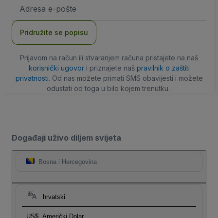
E-
mail
adresa
Pridružite se popisu
Prijavom na račun ili stvaranjem računa pristajete na naš
korisnički ugovor
i priznajete naš
pravilnik o zaštiti
privatnosti
. Od nas možete primati SMS obavijesti i možete
odustati od toga u bilo kojem trenutku.
Događaji uživo diljem svijeta
Bosna i Hercegovina
hrvatski
US$
Američki Dolar