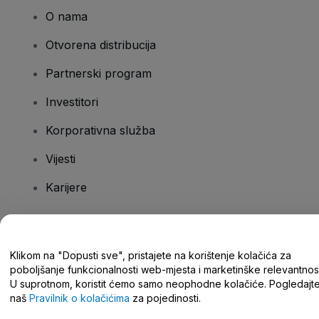
O nama
Otvorena distribucija
Partnerski program
Investitori
Korporativna služba
Vijesti
Karijere
Imate pitanja?
Klikom na "Dopusti sve", pristajete na korištenje kolačića za
poboljšanje funkcionalnosti web-mjesta i marketinške relevantnost
Centar za pomoć/kontaktirajte nas
U suprotnom, koristit ćemo samo neophodne kolačiće. Pogledajt
naš
Pravilnik o kolačićima
za pojedinosti.